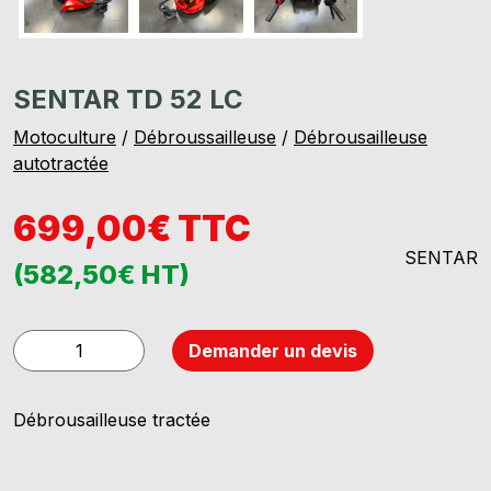
SENTAR TD 52 LC
Motoculture
/
Débroussailleuse
/
Débrousailleuse
autotractée
699,00€ TTC
SENTAR
(582,50€ HT)
quantité
Demander un devis
de
SENTAR
Débrousailleuse tractée
TD
52
LC