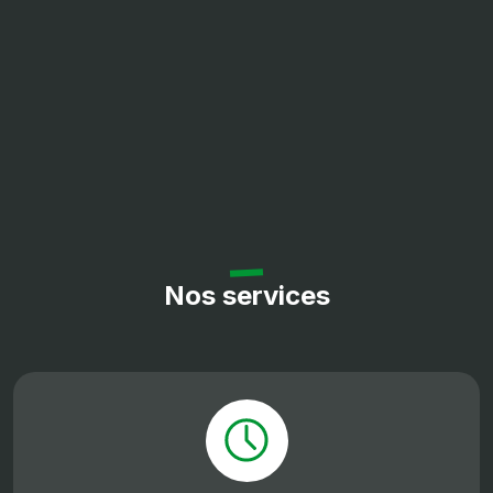
hauteur jusqu'à 2m10
Entrainement
hydrostatique Kit
homologation route 4
roues motrices État
neuf Garantie 2 ans
TVA récupérable Prix
: 52600,00 € HT soit
63120,00 € TTC
Nos services