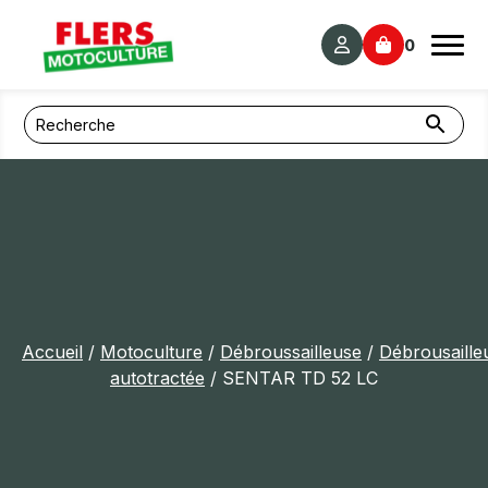
Panneau de gestion des cookies
0
Accueil
/
Motoculture
/
Débroussailleuse
/
Débrousaille
autotractée
/ SENTAR TD 52 LC