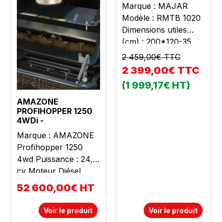
Marque : MAJAR
Modèle : RMTB 1020
Dimensions utiles
(cm) : 200*120-35
Charge utile (kg) :
2 459,00€ TTC
1000 Poids à vide (kg)
2 399,00€ TTC
: 280 Ridelles
(1 999,17€ HT)
rabattables et
amovibles en position
AMAZONE
PROFIHOPPER 1250
latérale Frein de
4WDi -
parking Attelage à
Marque : AMAZONE
hauteur réglable
Profihopper 1250
Bennage hydraulique
4wd Puissance : 24,5
État neuf TVA
cv Moteur Diésel
récupérable Prix
Lombardini 3
catalogue : 2710,00 €
52 600,00€ HT
cylindres Cylindrée :
TTC Prix promo :
1028 cc Poids : 1600
2350,00 € TTC
Voir le produit
Voir le produit
kg Largeur de travail :