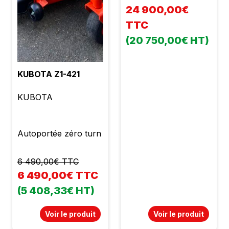
étonnamment
24 900,00€
efficace, endurante et
TTC
très facile d'utilisation.
(20 750,00€ HT)
Système de coupe à
ramassage direct
ultra-efficace pour
KUBOTA Z1-421
accroitre la
productivité. Marque :
KUBOTA
KUBOTA Modèle :
GZD 21 HD Cylindrée
: 778 cc 2 roues
Autoportée zéro turn
motrices Boite
hydrostatique Moteur
6 490,00€ TTC
Diésel Kubota 3
6 490,00€ TTC
cylindres Puissance :
21 cv Braquage Zéro
(5 408,33€ HT)
Largeur de coupe :
122 cm Bac : 500 l
Voir le produit
Voir le produit
Éjection arrière