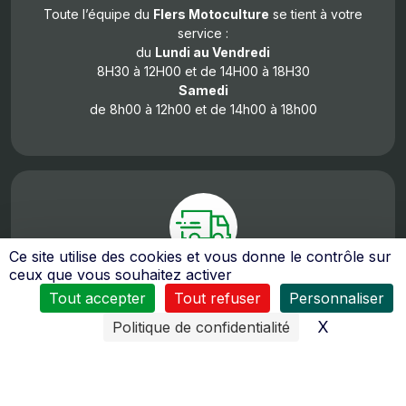
Toute l’équipe du
Flers Motoculture
se tient à votre
service :
du
Lundi au Vendredi
8H30 à 12H00 et de 14H00 à 18H30
Samedi
de 8h00 à 12h00 et de 14h00 à 18h00
Ce site utilise des cookies et vous donne le contrôle sur
ceux que vous souhaitez activer
De nombreux moyens sont mis en œuvres pour vous
Tout accepter
Tout refuser
Personnaliser
assurer
un service après vente de qualité
.
X
Masquer l
Politique de confidentialité
Le personnel reçoit régulièrement des formations pour
tous les domaines d’activités (moteurs 2 temps, 4 temps,
diésel, quad…).