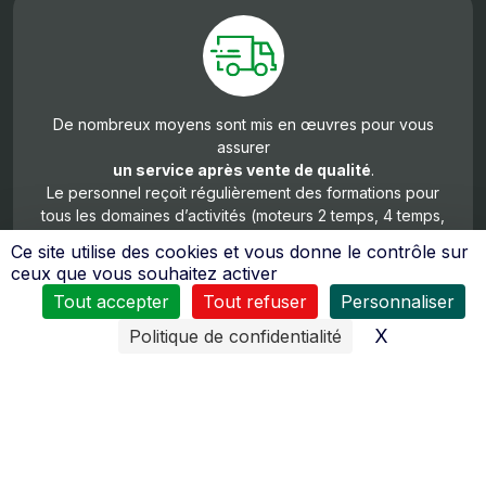
De nombreux moyens sont mis en œuvres pour vous
assurer
un service après vente de qualité
.
Le personnel reçoit régulièrement des formations pour
tous les domaines d’activités (moteurs 2 temps, 4 temps,
diésel, quad…).
Ce site utilise des cookies et vous donne le contrôle sur
ceux que vous souhaitez activer
Tout accepter
Tout refuser
Personnaliser
X
Masquer l
Politique de confidentialité
Une intervention de dépannage
ou d’entretien
peut être réalisée chez vous
grâce à