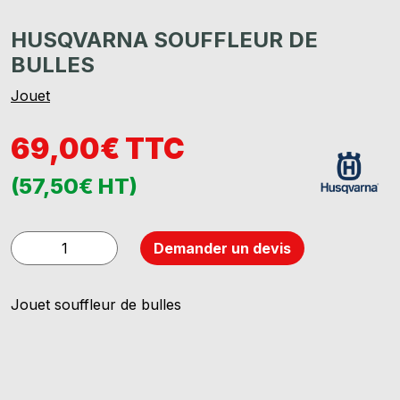
HUSQVARNA SOUFFLEUR DE
BULLES
Jouet
69,00€ TTC
(57,50€ HT)
quantité
Demander un devis
de
HUSQVARNA
Jouet souffleur de bulles
SOUFFLEUR
DE
BULLES