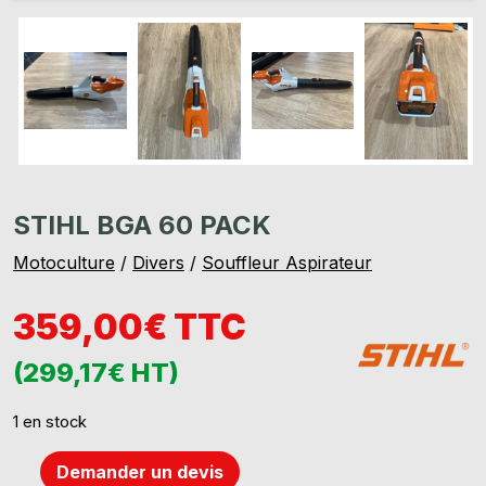
STIHL BGA 60 PACK
Motoculture
/
Divers
/
Souffleur Aspirateur
359,00€ TTC
(299,17€ HT)
1 en stock
Demander un devis
quantité