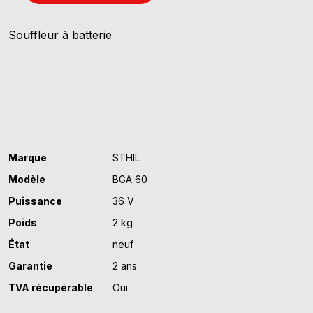
de
STIHL
Souffleur à batterie
BGA
60
PACK
Marque
STHIL
Modèle
BGA 60
Puissance
36 V
Poids
2 kg
État
neuf
Garantie
2 ans
TVA récupérable
Oui