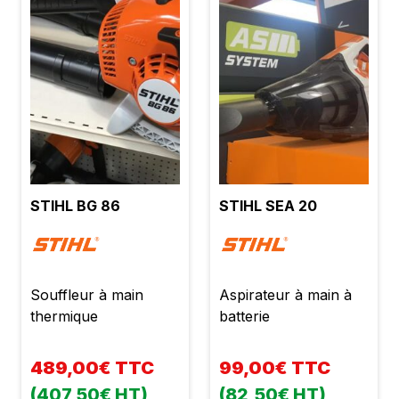
STIHL BG 86
STIHL SEA 20
Souffleur à main
Aspirateur à main à
thermique
batterie
489,00€ TTC
99,00€ TTC
(407,50€ HT)
(82,50€ HT)