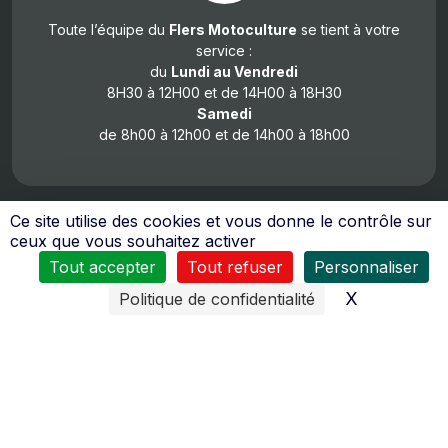
Toute l’équipe du
Flers Motoculture
se tient à votre
service :
du
Lundi au Vendredi
8H30 à 12H00 et de 14H00 à 18H30
Samedi
de 8h00 à 12h00 et de 14h00 à 18h00
Ce site utilise des cookies et vous donne le contrôle sur
ceux que vous souhaitez activer
Tout accepter
Tout refuser
Personnaliser
X
Masquer l
Politique de confidentialité
De nombreux moyens sont mis en œuvres pour vous
assurer
un service après vente de qualité
.
Le personnel reçoit régulièrement des formations pour
tous les domaines d’activités (moteurs 2 temps, 4 temps,
diésel, quad…).