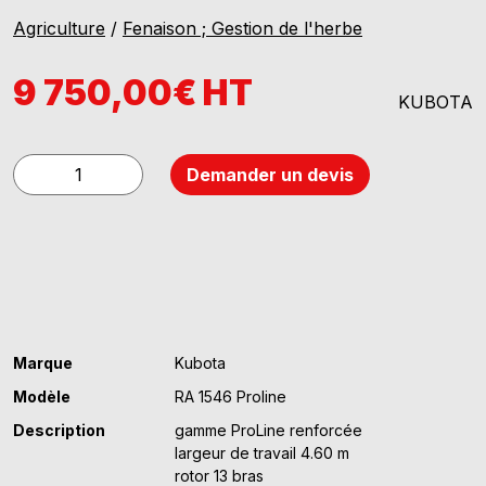
Agriculture
/
Fenaison ; Gestion de l'herbe
9 750,00€ HT
KUBOTA
quantité
Demander un devis
de
Kubota
RA
1546
Marque
Kubota
Modèle
RA 1546 Proline
Description
gamme ProLine renforcée
largeur de travail 4.60 m
rotor 13 bras