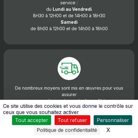
service :
du
Lundi au Vendredi
8H30 à 12H00 et de 14H00 à 18H30
Samedi
de 8h00 à 12h00 et de 14h00 à 18h00
De nombreux moyens sont mis en œuvres pour vous
assurer
un service après vente de qualité
.
Ce site utilise des cookies et vous donne le contrôle sur
Le personnel reçoit régulièrement des formations pour
ceux que vous souhaitez activer
tous les domaines d’activités (moteurs 2 temps, 4 temps,
Tout accepter
Tout refuser
Personnaliser
diésel, quad…).
X
Masquer l
Politique de confidentialité