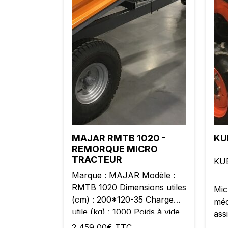
MAJAR RMTB 1020 -
KU
REMORQUE MICRO
TRACTEUR
KU
Marque : MAJAR Modèle :
RMTB 1020 Dimensions utiles
Mic
(cm) : 200*120-35 Charge
méc
utile (kg) : 1000 Poids à vide
ass
(kg) : 280 Ridelles rabattables
2 459,00€ TTC