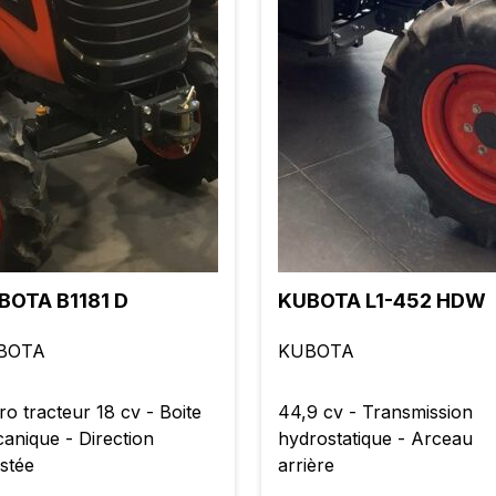
BOTA B1181 D
KUBOTA L1-452 HDW
BOTA
KUBOTA
ro tracteur 18 cv - Boite
44,9 cv - Transmission
anique - Direction
hydrostatique - Arceau
istée
arrière