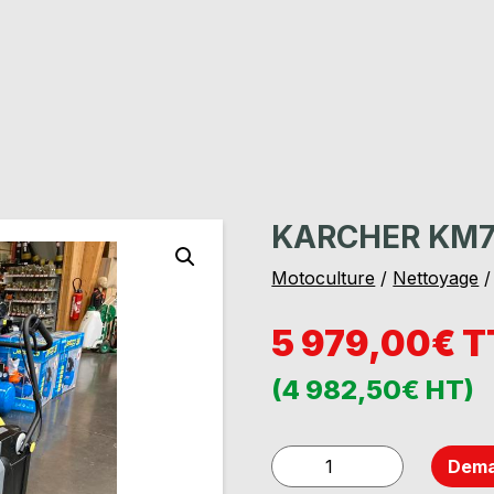
KARCHER KM7
Motoculture
/
Nettoyage
5 979,00€ 
(4 982,50€ HT)
quantité
Dema
de