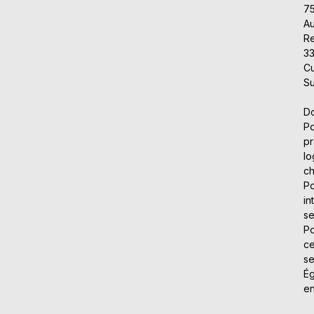
7
Au
Re
3
Cu
Su
Do
Po
pr
lo
c
Po
in
se
Po
ce
se
Ég
en