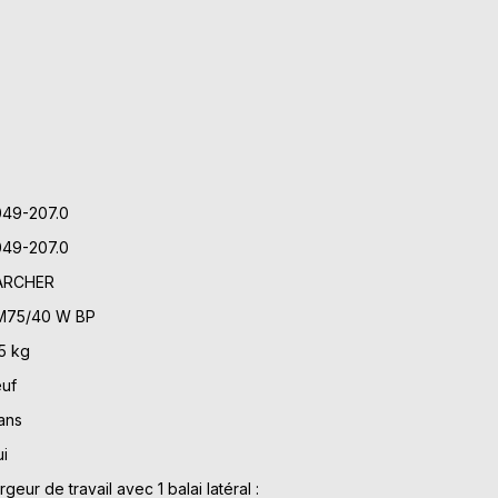
049-207.0
049-207.0
ARCHER
M75/40 W BP
5 kg
uf
ans
i
rgeur de travail avec 1 balai latéral :