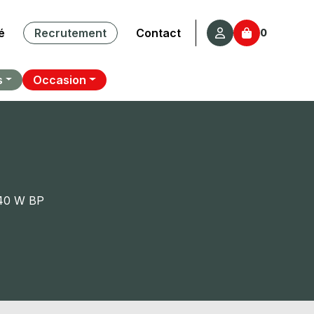
é
Recrutement
Contact
0
s
Occasion
40 W BP