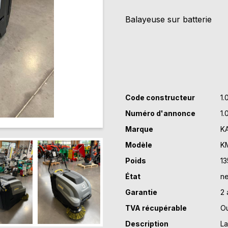
KARCHER
Balayeuse sur batterie
KM75/40
W
BP
Code constructeur
1.
Numéro d'annonce
1.
Marque
K
Modèle
K
Poids
13
État
ne
Garantie
2 
TVA récupérable
Ou
Description
La