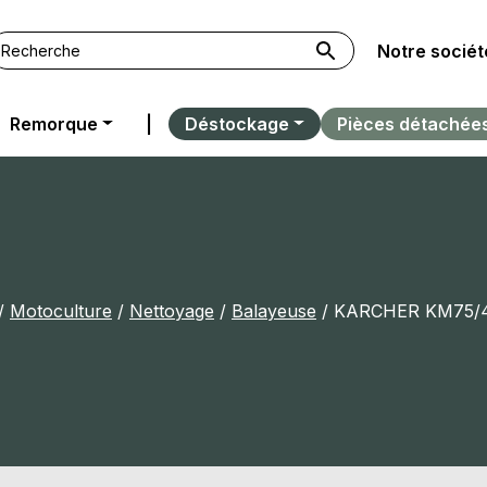
Notre sociét
Remorque
|
Déstockage
Pièces détachée
/
Motoculture
/
Nettoyage
/
Balayeuse
/ KARCHER KM75/