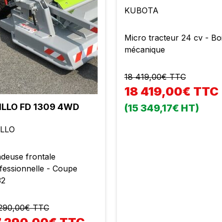
KUBOTA
Micro tracteur 24 cv - Bo
mécanique
18 419,00€ TTC
18 419,00€ TTC
ILLO FD 1309 4WD
(15 349,17€ HT)
ILLO
deuse frontale
fessionnelle - Coupe
32
290,00€ TTC