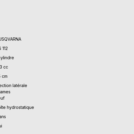
USQVARNA
 112
cylindre
3 cc
5 cm
ection latérale
lames
uf
îte hydrostatique
ans
i