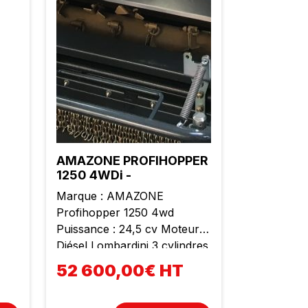
AMAZONE PROFIHOPPER
1250 4WDi -
Marque : AMAZONE
Profihopper 1250 4wd
Puissance : 24,5 cv Moteur
Diésel Lombardini 3 cylindres
Cylindrée : 1028 cc Poids :
52 600,00€ HT
1600 kg Largeur de travail :
1m25 Rotor SmartCut avec