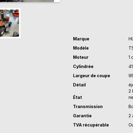
112
Marque
H
Modèle
TS
Moteur
1 
Cylindrée
41
Largeur de coupe
9
Détail
éj
2 
État
ne
Transmission
Bo
Garantie
2 
TVA récupérable
Ou