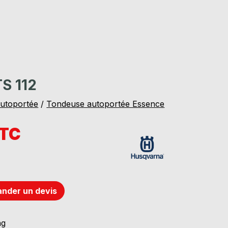
S 112
utoportée
/
Tondeuse autoportée Essence
TTC
nder un devis
ng