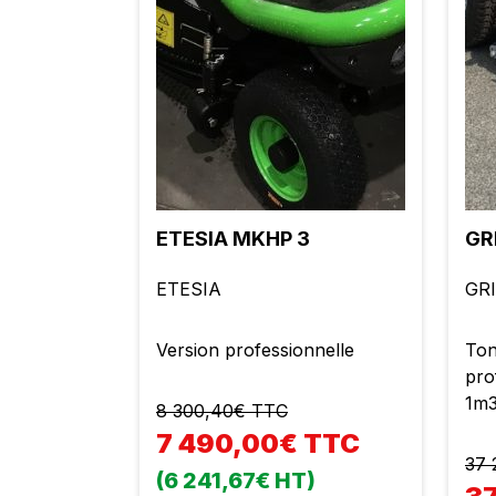
ETESIA MKHP 3
GR
ETESIA
GR
Version professionnelle
Ton
pro
1m
8 300,40€ TTC
7 490,00€ TTC
37 
(6 241,67€ HT)