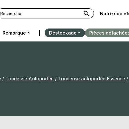
Notre sociét
Remorque
|
Déstockage
Pièces détachée
e
/
Tondeuse Autoportée
/
Tondeuse autoportée Essence
/