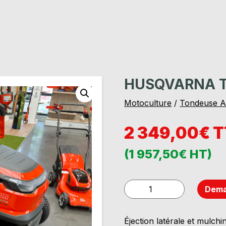
HUSQVARNA T
Motoculture
/
Tondeuse A
2 349,00€ 
(1 957,50€ HT)
quantité
Dema
de
HUSQVARNA
Éjection latérale et mulchi
TS