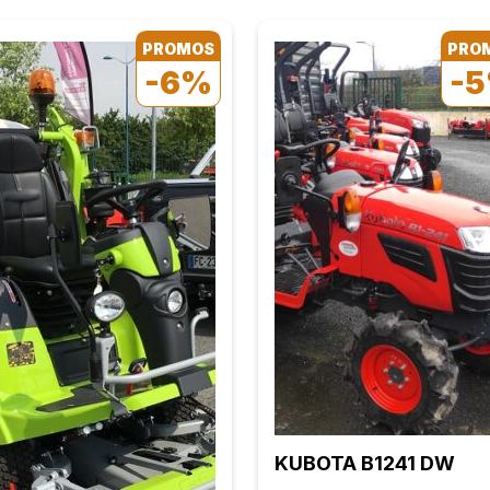
PROMOS
PRO
-6%
-
KUBOTA B1241 DW