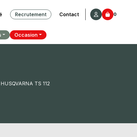
é
Recrutement
Contact
0
s
Occasion
 HUSQVARNA TS 112