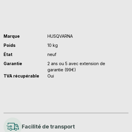
II
Marque
HUSQVARNA
Poids
10 kg
État
neuf
Garantie
2 ans ou 5 avec extension de
garantie (99€)
TVA récupérable
Oui
Facilité de transport