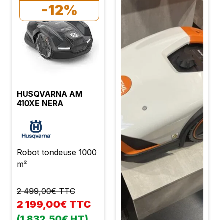
-12%
HUSQVARNA AM
410XE NERA
Robot tondeuse 1000
m²
2 499,00€ TTC
2 199,00€ TTC
(1 832,50€ HT)