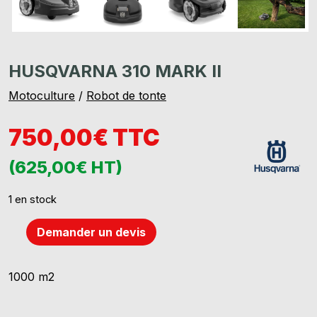
HUSQVARNA 310 MARK II
Motoculture
/
Robot de tonte
750,00€ TTC
(625,00€ HT)
1 en stock
Demander un devis
quantité
de
HUSQVARNA
1000 m2
310
Mark