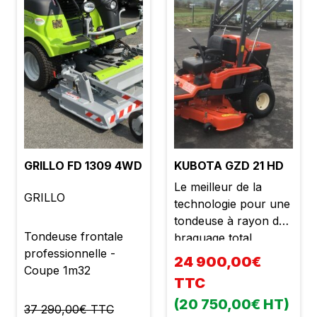
GRILLO FD 1309 4WD
KUBOTA GZD 21 HD
Le meilleur de la
GRILLO
technologie pour une
tondeuse à rayon de
Tondeuse frontale
braquage total
professionnelle -
étonnamment
24 900,00€
Coupe 1m32
efficace, endurante et
TTC
très facile d'utilisation.
(20 750,00€ HT)
Système de coupe à
37 290,00€ TTC