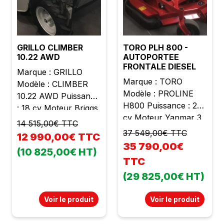
État neuf Garantie 2
ans TVA récupérable
Prix : 22990,00 €
TTC
GRILLO CLIMBER
TORO PLH 800 -
10.22 AWD
AUTOPORTEE
FRONTALE DIESEL
Marque : GRILLO
Marque : TORO
Modèle : CLIMBER
Modèle : PROLINE
10.22 AWD Puissance
H800 Puissance : 26
: 18 cv Moteur Briggs
cv Moteur Yanmar 3
et Stratton 2 cylindres
14 515,00€ TTC
cylindres Cylindrée :
Cylindrée : 656 cc
37 549,00€ TTC
12 990,00€ TTC
1126 cc Largeur de
Poids : 345 kg
35 790,00€
(10 825,00€ HT)
coupe : 126 cm
Largeur de travail : 93
TTC
Bennage à hauteur
cm Transmission
(29 825,00€ HT)
jusqu'à 195 cm
hydrostatique
Homologué route
Embrayage
Voir le produit
Voir le produit
Coupe frontale
électromagnétique
Ramassage intégré
par prise de force