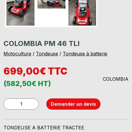
COLOMBIA PM 46 TLI
Motoculture
/
Tondeuse
/
Tondeuse à batterie
699,00€ TTC
COLOMBIA
(582,50€ HT)
quantité
Demander un devis
de
COLOMBIA
PM
TONDEUSE A BATTERIE TRACTEE
46